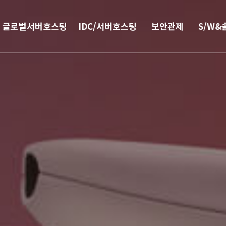
글로벌서버호스팅
IDC/서버호스팅
보안관제
S/W&
해외
코로케이션
안티랜섬웨어
부가서
서버호스팅
웹격리(RBI)
SSO 
CN2 중국회선
방화벽
모바일 
서버 매니지먼트
보안솔루션
IPFS 구축
DDoS & 백신
L4 로드밸런싱