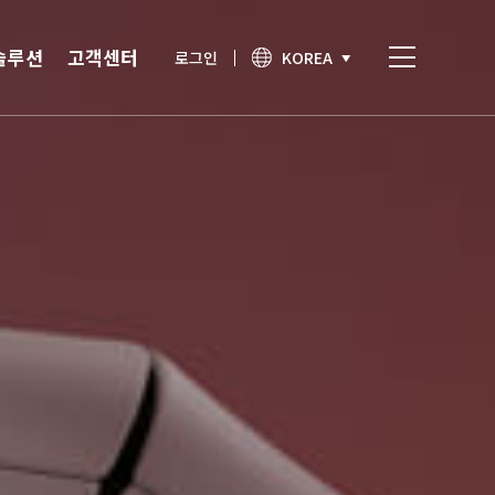
솔루션
고객센터
로그인
KOREA
비스
고객센터
통합인증
공지사항
간편인증
보안이슈
기술노트
상담문의