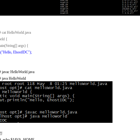
]#
cat HelloWorld.java
rld {
ain(String[] args) {
("Hello, EhostIDC");
]#
javac HelloWorld.java
]#
java HelloWorld
인
]#
echo $JAVA_HOME