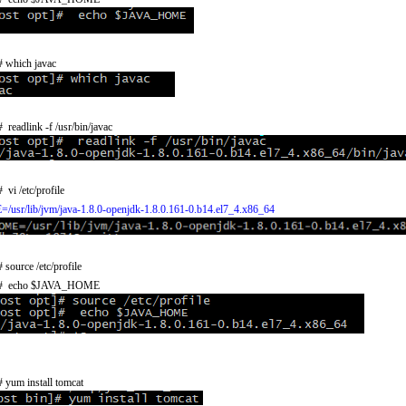
]#
which javac
]#
readlink -f /usr/bin/javac
]#
vi /etc/profile
sr/lib/jvm/java-1.8.0-openjdk-1.8.0.161-0.b14.el7_4.x86_64
]#
source /etc/profile
]#
echo $JAVA_HOME
]#
yum install tomcat