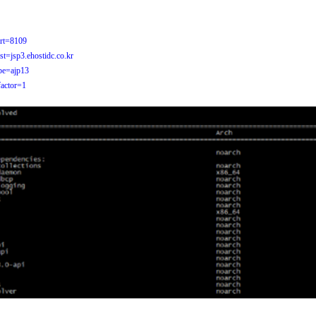
ort=8109
st=jsp3.ehostidc.co.kr
ype=ajp13
factor=1