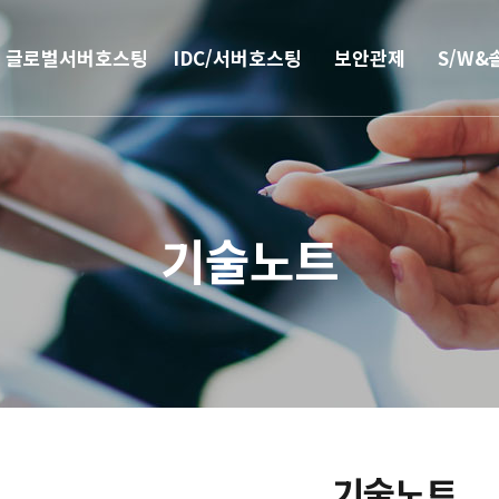
글로벌서버호스팅
IDC/서버호스팅
보안관제
S/W&
해외
코로케이션
안티랜섬웨어
부가서
서버호스팅
웹격리(RBI)
SSO 
기술노트
CN2 중국회선
방화벽
모바일 
서버 매니지먼트
보안솔루션
IPFS 구축
DDoS & 백신
L4 로드밸런싱
기술노트