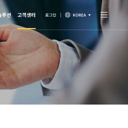
솔루션
고객센터
로그인
KOREA
비스
고객센터
통합인증
공지사항
간편인증
보안이슈
기술노트
상담문의