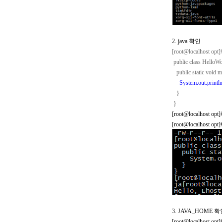
2. java
확인
[root@localhost opt
public class HelloWo
public static void m
System.out.println
}
}
[root@localhost opt
[root@localhost opt
3. JAVA_HOME
확
[root@localhost opt