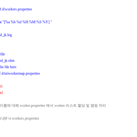
d/workers.properties
t "[%a %b %d %H:%M:%S %Y] "
_jk.log
file
d_jk.shm
he file here.
d/uriworkermap.properties
t1
at1
이름에 대해 worker.properties 에서 worker 리스트 할당 및 맵핑 처리
conf.d]# vi workers.properties