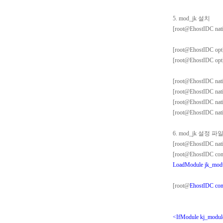
5. mod_jk 설치
[root@EhostIDC nativ
[root@EhostIDC opt
[root@EhostIDC opt]#
[root@EhostIDC nativ
[root@EhostIDC nativ
[root@EhostIDC nat
[root@EhostIDC nativ
6. mod_jk 설정 파
[root@EhostIDC nativ
[root@EhostIDC conf
LoadModule jk_modu
[root@
EhostIDC conf.
<IfModule kj_modul