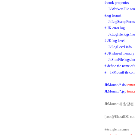
#work properties
JkWorkersFile conf.
#log format
JkLogStampForma
# JK error log
JkLogFile logs/mod
# JK log level
JkLogLevel info
# JK shared memory 
JkShmFile logs/mo
# define the name of t
# JkMountFile conf.
JkMount /*.do
tomca
JkMount /*.jsp
tomc
JkMount 에 할당된 
[root@EhostIDC 
##single instance