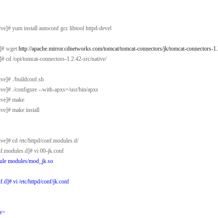
e]# yum install autoconf gcc libtool httpd-devel
]# wget
http://apache.mirror.cdnetworks.com/tomcat/tomcat-connectors/jk/tomcat-connectors-1.2
 cd /opt/tomcat-connectors-1.2.42-src/native/
e]# ./buildconf.sh
e]# ./configure --with-apxs=/usr/bin/apxs
ive]# make
e]# make install
일
e]# cd /etc/httpd/conf.modules.d/
.modules.d]# vi 00-jk.conf
le modules/mod_jk.so
d]# vi /etc/httpd/conf/jk.conf
e>