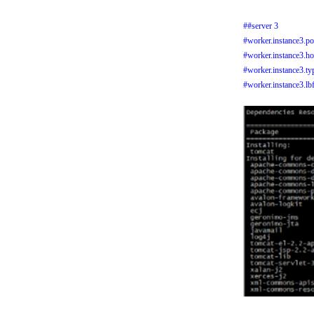
##server 3
#worker.instance3.p
#worker.instance3.ho
#worker.instance3.t
#worker.instance3.lb