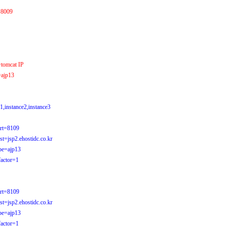
=8009
=tomcat IP
=ajp13
1,instance2,instance3
ort=8109
st=jsp2.ehostidc.co.kr
ype=ajp13
factor=1
ort=8109
st=jsp2.ehostidc.co.kr
ype=ajp13
factor=1