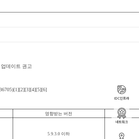
 업데이트 권고
705)[1][2][3][4][5][6]
IDC인프라
영향받는 버전
네트워크
5.9.3.0
이하