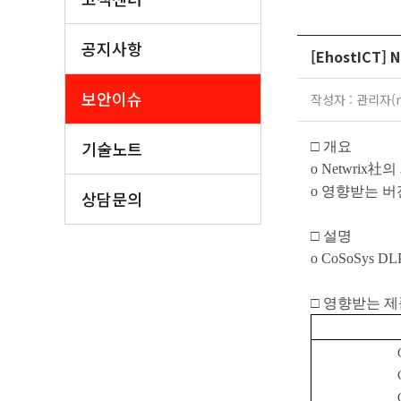
공지사항
[EhostICT]
보안이슈
작성자 : 관리자(ma
기술노트
□
개요
o Netwrix
社의
o
영향받는 버
상담문의
□
설명
o CoSoSys D
□
영향받는 제