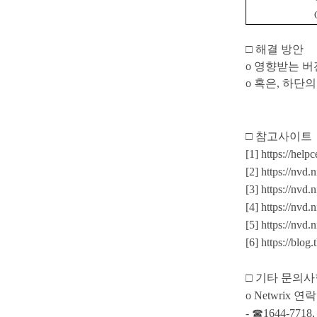
□
해결 방안
o
영향받는 버
o
혹은
,
하단의
□
참고사이트
[1] https://hel
[2] https://nvd
[3] https://nvd
[4] https://nvd
[5] https://nvd
[6] https://blo
□
기타 문의사
o Netwrix
연락
-
☎
1644-7718,