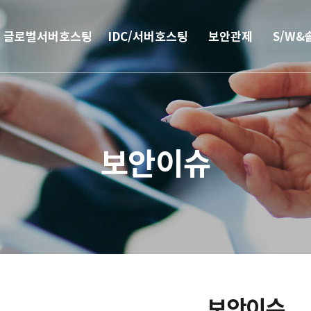
글로벌서버호스팅
IDC/서버호스팅
보안관제
S/W&
해외
코로케이션
안티랜섬웨어
부가서
서버호스팅
웹격리(RBI)
SSO 
보안이슈
CN2 중국회선
방화벽
모바일 
서버 매니지먼트
보안솔루션
IPFS 구축
DDoS & 백신
L4 로드밸런싱
보안이슈