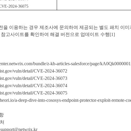
CVE-2024-36075
전을 이용하는 경우 제조사에 문의하여
제공되는
별도 패치 이미
 참고사이트를 확인하여 해결 버전으로 업데이트 수행
[1]
pcenter.netwrix.com/bundle/z-kb-articles-salesforce/page/kA0Qk00000
.nist.gov/vuln/detail/CVE-2024-36072
.nist.gov/vuln/detail/CVE-2024-36073
.nist.gov/vuln/detail/CVE-2024-36074
.nist.gov/vuln/detail/CVE-2024-36075
g.theori.io/a-deep-dive-into-cososys-endpoint-protector-exploit-remote
항
처
 support@netwrix.kr