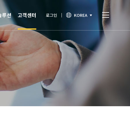
솔루션
고객센터
로그인
KOREA
비스
고객센터
통합인증
공지사항
간편인증
보안이슈
기술노트
상담문의