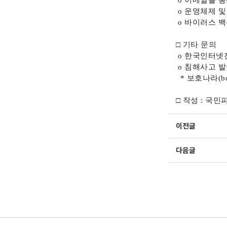
o
이메일을 통
o
운영체제 및
o
바이러스 백
□ 기타 문의
o
한국인터넷
o
침해사고 발
*
보호나라
(b
□ 작성
:
국민
이전글
다음글