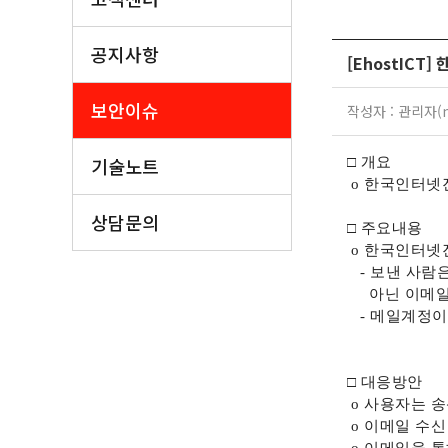
공지사항
[EhostIC
보안이슈
작성자 : 관리자(ma
기술노트
□ 개요
o
한국인터넷진
상담문의
□ 주요내용
o
한국인터넷진
-
보낸 사람
아닌
이메일
-
메일계정이
□ 대응방안
o
사용자는 송
o
이메일 수신