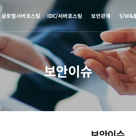
글로벌서버호스팅
IDC/서버호스팅
보안관제
S/W&
해외
코로케이션
안티랜섬웨어
부가서
서버호스팅
웹격리(RBI)
SSO 
보안이슈
CN2 중국회선
방화벽
모바일 
서버 매니지먼트
보안솔루션
IPFS 구축
DDoS & 백신
L4 로드밸런싱
보안이슈