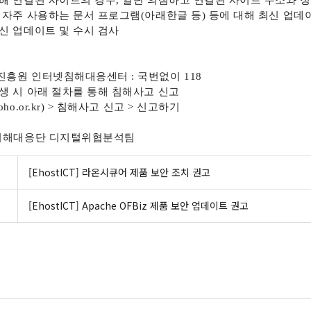
해 연결된 사이트의 경우
,
일단 의심하고 연결된 사이트 주소와 
 자주 사용하는 문서 프로그램
(
아래한글 등
)
등에 대해 최신 업데
신 업데이트 및 수시 검사
진흥원 인터넷침해대응센터
:
국번없이
118
생 시 아래 절차를 통해 침해사고 신고
oho.or.kr) >
침해사고 신고
>
신고하기
피해대응단 디지털위협분석팀
[EhostICT] 라온시큐어 제품 보안 조치 권고
[EhostICT] Apache OFBiz 제품 보안 업데이트 권고