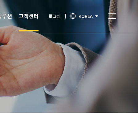
솔루션
고객센터
로그인
KOREA
비스
고객센터
통합인증
공지사항
간편인증
보안이슈
기술노트
상담문의