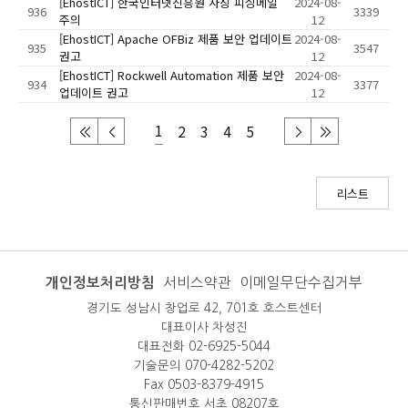
[EhostICT] 한국인터넷진흥원 사칭 피싱메일
2024-08-
936
3339
주의
12
[EhostICT] Apache OFBiz 제품 보안 업데이트
2024-08-
935
3547
권고
12
[EhostICT] Rockwell Automation 제품 보안
2024-08-
934
3377
업데이트 권고
12
1
2
3
4
5
리스트
개인정보처리방침
서비스약관
이메일무단수집거부
경기도 성남시 창업로 42, 701호 호스트센터
대표이사 차성진
대표전화 02-6925-5044
기술문의 070-4282-5202
Fax 0503-8379-4915
통신판매번호 서초 08207호